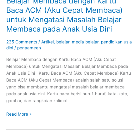
Belajar Membaca dengan Kartu
Membaca
Baca ACM (Aku Cepat Membaca)
dengan
untuk Mengatasi Masalah Belajar
Kartu
Baca
Membaca pada Anak Usia Dini
ACM
(Aku
235 Comments
/
Artikel
,
belajar
,
media belajar
,
pendidikan usia
Cepat
dini
/
penaameen
Membaca)
Belajar Membaca dengan Kartu Baca ACM (Aku Cepat
untuk
Membaca) untuk Mengatasi Masalah Belajar Membaca pada
Mengatasi
Anak Usia Dini Kartu Baca ACM (Aku Cepat Membaca) Kartu
Masalah
Baca ACM (Aku Cepat Membaca) adalah salah satu solusi
Belajar
yang bisa membantu mengatasi masalah belajar membaca
Membaca
pada anak usia dini. Kartu baca berisi huruf-huruf, kata-kata,
pada
gambar, dan rangkaian kalimat
Anak
Usia
Read More »
Dini