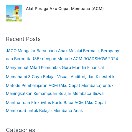
l
p
p
r
Alat Peraga Aku Cepat Membaca (ACM)
r
i
i
c
c
e
e
i
w
s
Recent Posts
a
:
s
R
JAGO Mengajar Baca pada Anak Melalui Bermain, Bernyanyi
:
p
dan Bercerita (3B) dengan Metode ACM ROADSHOW 2024
R
p
1
Menyambut Milad Komunitas Guru Mandiri Finansial
5
Memahami 3 Gaya Belajar Visual, Auditori, dan Kinestetik
1
7
7
.
Metode Pembelajaran ACM (Aku Cepat Membaca) untuk
5
5
Meningkatkan Kemampuan Belajar Membaca Siswa
.
0
0
0
Manfaat dan Efektivitas Kartu Baca ACM (Aku Cepat
0
,
Membaca) untuk Belajar Membaca Anak
0
0
,
0
0
.
Categories
0