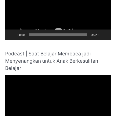
r
e
:
o
P
l
a
00:00
35:29
y
e
Podcast | Saat Belajar Membaca jadi
r
Menyenangkan untuk Anak Berkesulitan
Belajar
V
i
d
e
o
P