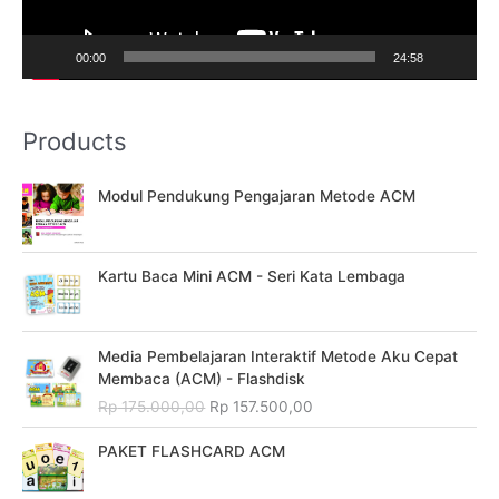
l
a
00:00
24:58
y
e
Products
r
Modul Pendukung Pengajaran Metode ACM
Kartu Baca Mini ACM - Seri Kata Lembaga
O
C
Media Pembelajaran Interaktif Metode Aku Cepat
r
u
Membaca (ACM) - Flashdisk
i
r
Rp
175.000,00
Rp
157.500,00
g
r
i
e
PAKET FLASHCARD ACM
n
n
a
t