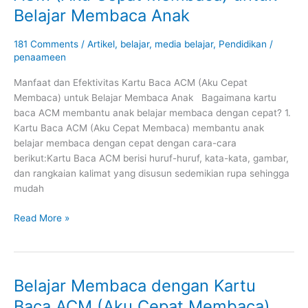
Efektivitas
Belajar Membaca Anak
Kartu
Baca
181 Comments
/
Artikel
,
belajar
,
media belajar
,
Pendidikan
/
ACM
penaameen
(Aku
Cepat
Manfaat dan Efektivitas Kartu Baca ACM (Aku Cepat
Membaca)
Membaca) untuk Belajar Membaca Anak Bagaimana kartu
untuk
baca ACM membantu anak belajar membaca dengan cepat? 1.
Belajar
Kartu Baca ACM (Aku Cepat Membaca) membantu anak
Membaca
belajar membaca dengan cepat dengan cara-cara
Anak
berikut:Kartu Baca ACM berisi huruf-huruf, kata-kata, gambar,
dan rangkaian kalimat yang disusun sedemikian rupa sehingga
mudah
Read More »
Belajar Membaca dengan Kartu
Belajar
Membaca
Baca ACM (Aku Cepat Membaca),