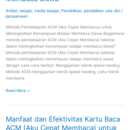
Membaca)
untuk
Artikel
,
belajar
,
media belajar
,
Pendidikan
,
pendidikan usia dini
/
Meningkatkan
penaameen
Kemampuan
Metode Pembelajaran ACM (Aku Cepat Membaca) untuk
Belajar
Meningkatkan Kemampuan Belajar Membaca Siswa Bagaimana
Membaca
metode pembelajaran ACM (Aku Cepat Membaca) bekerja
Siswa
dalam meningkatkan kemampuan belajar membaca siswa?
Metode pembelajaran ACM (Aku Cepat Membaca) bekerja
dalam meningkatkan kemampuan belajar membaca siswa
dengan cara-cara berikut: Mengajarkan teknik speed reading.
Metode ACM mengajarkan teknik speed reading, yaitu teknik
membaca
Read More »
Manfaat dan Efektivitas Kartu Baca
Manfaat
dan
ACM (Aku Cepat Membaca) untuk