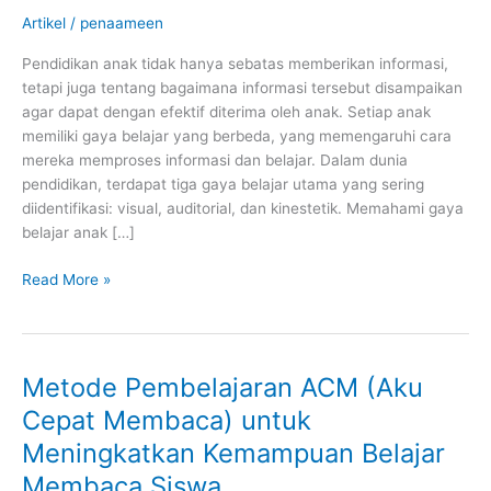
Belajar
Artikel
/
penaameen
Visual,
Auditori,
Pendidikan anak tidak hanya sebatas memberikan informasi,
dan
tetapi juga tentang bagaimana informasi tersebut disampaikan
Kinestetik
agar dapat dengan efektif diterima oleh anak. Setiap anak
memiliki gaya belajar yang berbeda, yang memengaruhi cara
mereka memproses informasi dan belajar. Dalam dunia
pendidikan, terdapat tiga gaya belajar utama yang sering
diidentifikasi: visual, auditorial, dan kinestetik. Memahami gaya
belajar anak […]
Read More »
Metode Pembelajaran ACM (Aku
Metode
Pembelajaran
Cepat Membaca) untuk
ACM
Meningkatkan Kemampuan Belajar
(Aku
Cepat
Membaca Siswa