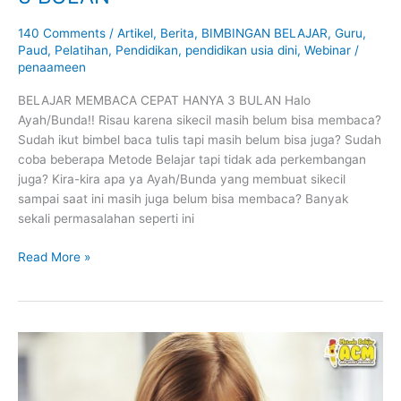
140 Comments
/
Artikel
,
Berita
,
BIMBINGAN BELAJAR
,
Guru
,
Paud
,
Pelatihan
,
Pendidikan
,
pendidikan usia dini
,
Webinar
/
penaameen
BELAJAR MEMBACA CEPAT HANYA 3 BULAN Halo
Ayah/Bunda!! Risau karena sikecil masih belum bisa membaca?
Sudah ikut bimbel baca tulis tapi masih belum bisa juga? Sudah
coba beberapa Metode Belajar tapi tidak ada perkembangan
juga? Kira-kira apa ya Ayah/Bunda yang membuat sikecil
sampai saat ini masih juga belum bisa membaca? Banyak
sekali permasalahan seperti ini
Read More »
BAHAYA
MEMAKSA
ANAK
BELAJAR