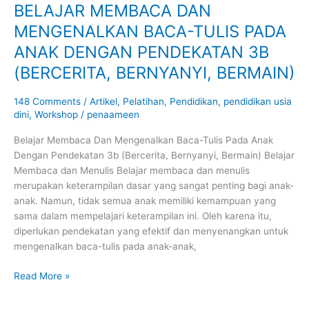
BELAJAR MEMBACA DAN
BELAJAR
MEMBACA
MENGENALKAN BACA-TULIS PADA
DAN
ANAK DENGAN PENDEKATAN 3B
MENGENALKAN
BACA-
(BERCERITA, BERNYANYI, BERMAIN)
TULIS
PADA
148 Comments
/
Artikel
,
Pelatihan
,
Pendidikan
,
pendidikan usia
ANAK
dini
,
Workshop
/
penaameen
DENGAN
Belajar Membaca Dan Mengenalkan Baca-Tulis Pada Anak
PENDEKATAN
Dengan Pendekatan 3b (Bercerita, Bernyanyi, Bermain) Belajar
3B
Membaca dan Menulis Belajar membaca dan menulis
(BERCERITA,
merupakan keterampilan dasar yang sangat penting bagi anak-
BERNYANYI,
anak. Namun, tidak semua anak memiliki kemampuan yang
BERMAIN)
sama dalam mempelajari keterampilan ini. Oleh karena itu,
diperlukan pendekatan yang efektif dan menyenangkan untuk
mengenalkan baca-tulis pada anak-anak,
Read More »