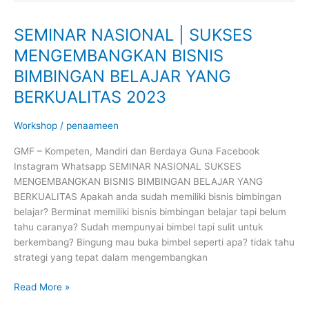
SEMINAR NASIONAL | SUKSES
SEMINAR
NASIONAL
MENGEMBANGKAN BISNIS
|
BIMBINGAN BELAJAR YANG
SUKSES
MENGEMBANGKAN
BERKUALITAS 2023
BISNIS
BIMBINGAN
Workshop
/
penaameen
BELAJAR
GMF – Kompeten, Mandiri dan Berdaya Guna Facebook
YANG
Instagram Whatsapp SEMINAR NASIONAL SUKSES
BERKUALITAS
MENGEMBANGKAN BISNIS BIMBINGAN BELAJAR YANG
2023
BERKUALITAS Apakah anda sudah memiliki bisnis bimbingan
belajar? Berminat memiliki bisnis bimbingan belajar tapi belum
tahu caranya? Sudah mempunyai bimbel tapi sulit untuk
berkembang? Bingung mau buka bimbel seperti apa? tidak tahu
strategi yang tepat dalam mengembangkan
Read More »