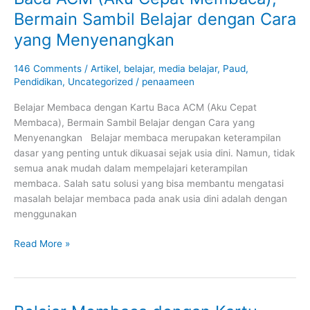
dengan
Bermain Sambil Belajar dengan Cara
Kartu
Baca
yang Menyenangkan
ACM
(Aku
146 Comments
/
Artikel
,
belajar
,
media belajar
,
Paud
,
Cepat
Pendidikan
,
Uncategorized
/
penaameen
Membaca),
Belajar Membaca dengan Kartu Baca ACM (Aku Cepat
Bermain
Membaca), Bermain Sambil Belajar dengan Cara yang
Sambil
Menyenangkan Belajar membaca merupakan keterampilan
Belajar
dasar yang penting untuk dikuasai sejak usia dini. Namun, tidak
dengan
semua anak mudah dalam mempelajari keterampilan
Cara
membaca. Salah satu solusi yang bisa membantu mengatasi
yang
masalah belajar membaca pada anak usia dini adalah dengan
Menyenangkan
menggunakan
Read More »
Belajar