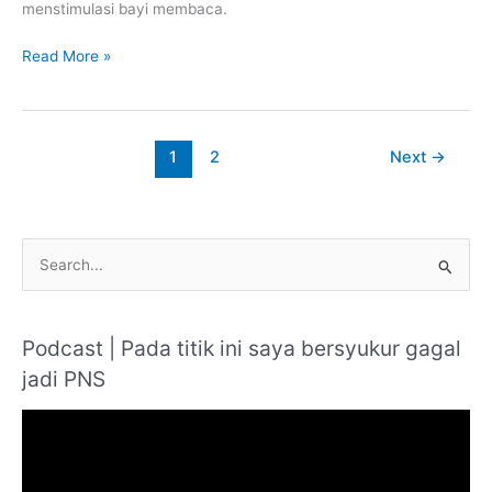
menstimulasi bayi membaca.
Read More »
1
2
Next
→
S
e
a
Podcast | Pada titik ini saya bersyukur gagal
r
jadi PNS
c
h
V
f
i
o
d