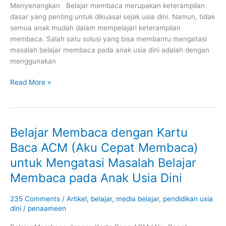
Menyenangkan Belajar membaca merupakan keterampilan
Belajar
dasar yang penting untuk dikuasai sejak usia dini. Namun, tidak
dengan
semua anak mudah dalam mempelajari keterampilan
Cara
membaca. Salah satu solusi yang bisa membantu mengatasi
yang
masalah belajar membaca pada anak usia dini adalah dengan
Menyenangkan
menggunakan
Read More »
Belajar Membaca dengan Kartu
Belajar
Membaca
Baca ACM (Aku Cepat Membaca)
dengan
untuk Mengatasi Masalah Belajar
Kartu
Baca
Membaca pada Anak Usia Dini
ACM
(Aku
235 Comments
/
Artikel
,
belajar
,
media belajar
,
pendidikan usia
Cepat
dini
/
penaameen
Membaca)