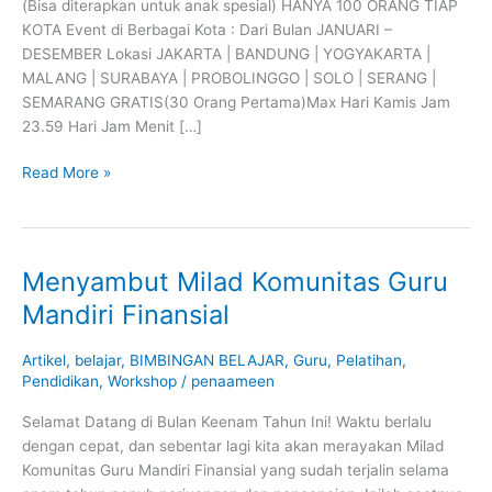
(Bisa diterapkan untuk anak spesial) HANYA 100 ORANG TIAP
KOTA Event di Berbagai Kota : Dari Bulan JANUARI –
DESEMBER Lokasi JAKARTA | BANDUNG | YOGYAKARTA |
MALANG | SURABAYA | PROBOLINGGO | SOLO | SERANG |
SEMARANG GRATIS(30 Orang Pertama)Max Hari Kamis Jam
23.59 Hari Jam Menit […]
Read More »
Menyambut Milad Komunitas Guru
Menyambut
Milad
Mandiri Finansial
Komunitas
Guru
Artikel
,
belajar
,
BIMBINGAN BELAJAR
,
Guru
,
Pelatihan
,
Mandiri
Pendidikan
,
Workshop
/
penaameen
Finansial
Selamat Datang di Bulan Keenam Tahun Ini! Waktu berlalu
dengan cepat, dan sebentar lagi kita akan merayakan Milad
Komunitas Guru Mandiri Finansial yang sudah terjalin selama