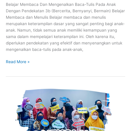
Belajar Membaca Dan Mengenalkan Baca-Tulis Pada Anak
PENDEKATAN
Dengan Pendekatan 3b (Bercerita, Bernyanyi, Bermain) Belajar
3B
Membaca dan Menulis Belajar membaca dan menulis
(BERCERITA,
merupakan keterampilan dasar yang sangat penting bagi anak-
BERNYANYI,
anak. Namun, tidak semua anak memiliki kemampuan yang
BERMAIN)
sama dalam mempelajari keterampilan ini. Oleh karena itu,
diperlukan pendekatan yang efektif dan menyenangkan untuk
mengenalkan baca-tulis pada anak-anak,
Read More »
Webinar
Berseri
Jago
Mengajar
Baca-
tulis
dengan