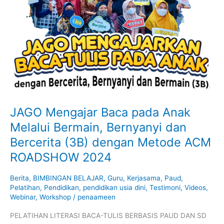
Anak
Melalui
Bermain,
Bernyanyi
dan
Bercerita
(3B)
dengan
Metode
ACM
JAGO Mengajar Baca pada Anak
ROADSHOW
Melalui Bermain, Bernyanyi dan
2024
Bercerita (3B) dengan Metode ACM
ROADSHOW 2024
Berita
,
BIMBINGAN BELAJAR
,
Guru
,
Kerjasama
,
Paud
,
Pelatihan
,
Pendidikan
,
pendidikan usia dini
,
Testimoni
,
Videos
,
Webinar
,
Workshop
/
penaameen
PELATIHAN LITERASI BACA-TULIS BERBASIS PAUD DAN SD