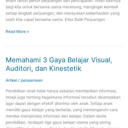
enam tahun penuh perjuangan dan pencapaian. Inilah saatnya
bagi kita untuk bersama-sama merenung, mengingat kembali
setiap langkah perjuangan, dan merayakan keberhasilan yang
telah kita capai bersama-sama. Kilas Balik Perjuangan
Read More »
Memahami 3 Gaya Belajar Visual,
Memahami
3
Auditori, dan Kinestetik
Gaya
Belajar
Artikel
/
penaameen
Visual,
Auditori,
Pendidikan anak tidak hanya sebatas memberikan informasi,
dan
tetapi juga tentang bagaimana informasi tersebut disampaikan
Kinestetik
agar dapat dengan efektif diterima oleh anak. Setiap anak
memiliki gaya belajar yang berbeda, yang memengaruhi cara
mereka memproses informasi dan belajar. Dalam dunia
pendidikan, terdapat tiga gaya belajar utama yang sering