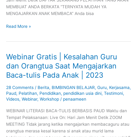
MEMBUAT ANDA BERKATA “TERNYATA MUDAH YA
MENGAJARKAN ANAK MEMBACA” Anda bisa
Read More »
Webinar Gratis | Kesalahan Guru
Webinar
Gratis
dan Orangtua Saat Mengajarkan
|
Baca-tulis Pada Anak | 2023
Kesalahan
Guru
28 Comments
/
Berita
,
BIMBINGAN BELAJAR
,
Guru
,
Kerjasama
,
dan
Paud
,
Pelatihan
,
Pendidikan
,
pendidikan usia dini
,
Testimoni
,
Orangtua
Videos
,
Webinar
,
Workshop
/
penaameen
Saat
Mengajarkan
WEBINAR LITERASI BACA-TULIS BERBASIS PAUD Waktu dan
Baca-
Tempat Pelaksanaan: Live On: Hari Jam Menit Detik ZOOM
tulis
MEETING Tidak jarang ketika mengajarkan membacaguru atau
Pada
orangtua merasa kesal karena si anak atau murid lama
Anak