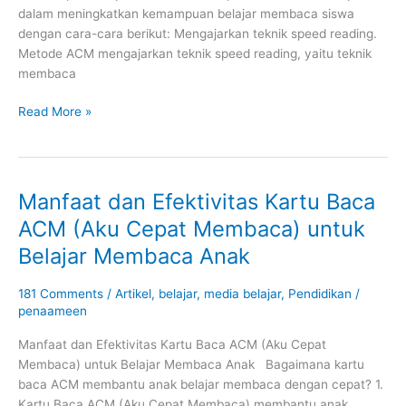
dalam meningkatkan kemampuan belajar membaca siswa
dengan cara-cara berikut: Mengajarkan teknik speed reading.
Metode ACM mengajarkan teknik speed reading, yaitu teknik
membaca
Read More »
Manfaat dan Efektivitas Kartu Baca
Manfaat
dan
ACM (Aku Cepat Membaca) untuk
Efektivitas
Belajar Membaca Anak
Kartu
Baca
181 Comments
/
Artikel
,
belajar
,
media belajar
,
Pendidikan
/
ACM
penaameen
(Aku
Cepat
Manfaat dan Efektivitas Kartu Baca ACM (Aku Cepat
Membaca)
Membaca) untuk Belajar Membaca Anak Bagaimana kartu
untuk
baca ACM membantu anak belajar membaca dengan cepat? 1.
Belajar
Kartu Baca ACM (Aku Cepat Membaca) membantu anak