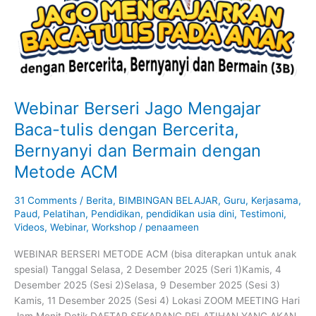
Bercerita,
Bernyanyi
dan
Bermain
dengan
Metode
ACM
Webinar Berseri Jago Mengajar
Baca-tulis dengan Bercerita,
Bernyanyi dan Bermain dengan
Metode ACM
31 Comments
/
Berita
,
BIMBINGAN BELAJAR
,
Guru
,
Kerjasama
,
Paud
,
Pelatihan
,
Pendidikan
,
pendidikan usia dini
,
Testimoni
,
Videos
,
Webinar
,
Workshop
/
penaameen
WEBINAR BERSERI METODE ACM (bisa diterapkan untuk anak
spesial) Tanggal Selasa, 2 Desember 2025 (Seri 1)Kamis, 4
Desember 2025 (Sesi 2)Selasa, 9 Desember 2025 (Sesi 3)
Kamis, 11 Desember 2025 (Sesi 4) Lokasi ZOOM MEETING Hari
Jam Menit Detik DAFTAR SEKARANG PELATIHAN YANG AKAN