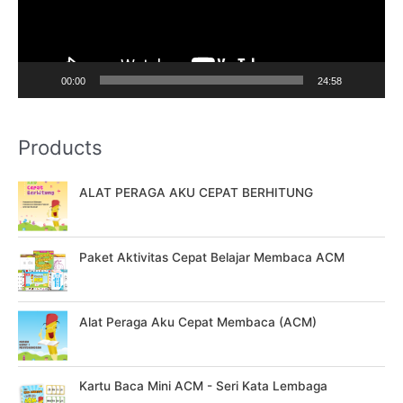
P
l
a
00:00
24:58
y
e
Products
r
ALAT PERAGA AKU CEPAT BERHITUNG
Paket Aktivitas Cepat Belajar Membaca ACM
Alat Peraga Aku Cepat Membaca (ACM)
Kartu Baca Mini ACM - Seri Kata Lembaga