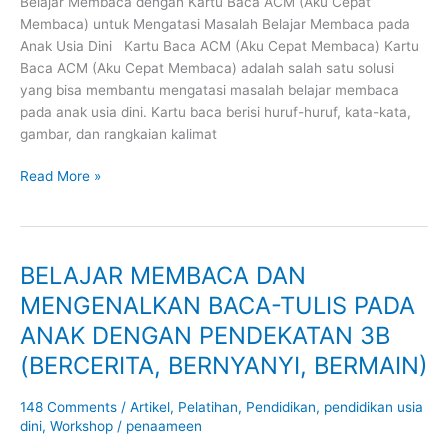
Belajar Membaca dengan Kartu Baca ACM (Aku Cepat
untuk
Membaca) untuk Mengatasi Masalah Belajar Membaca pada
Mengatasi
Anak Usia Dini Kartu Baca ACM (Aku Cepat Membaca) Kartu
Masalah
Baca ACM (Aku Cepat Membaca) adalah salah satu solusi
Belajar
yang bisa membantu mengatasi masalah belajar membaca
Membaca
pada anak usia dini. Kartu baca berisi huruf-huruf, kata-kata,
pada
gambar, dan rangkaian kalimat
Anak
Usia
Read More »
Dini
BELAJAR MEMBACA DAN
BELAJAR
MEMBACA
MENGENALKAN BACA-TULIS PADA
DAN
ANAK DENGAN PENDEKATAN 3B
MENGENALKAN
BACA-
(BERCERITA, BERNYANYI, BERMAIN)
TULIS
PADA
148 Comments
/
Artikel
,
Pelatihan
,
Pendidikan
,
pendidikan usia
ANAK
dini
,
Workshop
/
penaameen
DENGAN