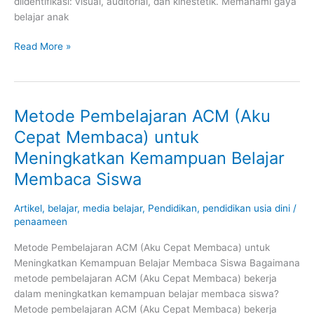
diidentifikasi: visual, auditorial, dan kinestetik. Memahami gaya
belajar anak
Read More »
Metode Pembelajaran ACM (Aku
Metode
Pembelajaran
Cepat Membaca) untuk
ACM
Meningkatkan Kemampuan Belajar
(Aku
Cepat
Membaca Siswa
Membaca)
untuk
Artikel
,
belajar
,
media belajar
,
Pendidikan
,
pendidikan usia dini
/
Meningkatkan
penaameen
Kemampuan
Metode Pembelajaran ACM (Aku Cepat Membaca) untuk
Belajar
Meningkatkan Kemampuan Belajar Membaca Siswa Bagaimana
Membaca
metode pembelajaran ACM (Aku Cepat Membaca) bekerja
Siswa
dalam meningkatkan kemampuan belajar membaca siswa?
Metode pembelajaran ACM (Aku Cepat Membaca) bekerja