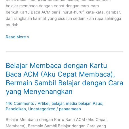
Membaca
belajar membaca dengan cepat dengan cara-cara
Anak
berikut:Kartu Baca ACM berisi huruf-huruf, kata-kata, gambar,
dan rangkaian kalimat yang disusun sedemikian rupa sehingga
mudah
Read More »
Belajar Membaca dengan Kartu
Belajar
Membaca
Baca ACM (Aku Cepat Membaca),
dengan
Bermain Sambil Belajar dengan Cara
Kartu
Baca
yang Menyenangkan
ACM
(Aku
146 Comments
/
Artikel
,
belajar
,
media belajar
,
Paud
,
Cepat
Pendidikan
,
Uncategorized
/
penaameen
Membaca),
Belajar Membaca dengan Kartu Baca ACM (Aku Cepat
Bermain
Membaca), Bermain Sambil Belajar dengan Cara yang
Sambil