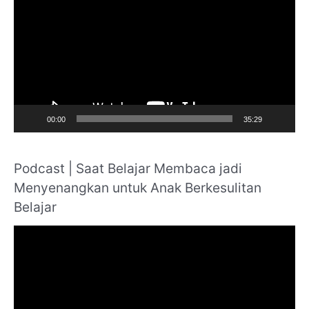
i
o
d
r
e
:
o
P
l
a
00:00
35:29
y
e
Podcast | Saat Belajar Membaca jadi
r
Menyenangkan untuk Anak Berkesulitan
Belajar
V
i
d
e
o