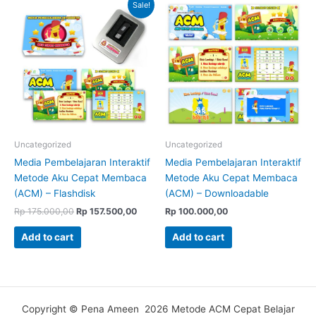
Original
Current
Sale!
price
price
was:
is:
Rp 175.000,00.
Rp 157.500,00.
Uncategorized
Uncategorized
Media Pembelajaran Interaktif
Media Pembelajaran Interaktif
Metode Aku Cepat Membaca
Metode Aku Cepat Membaca
(ACM) – Flashdisk
(ACM) – Downloadable
Rp
175.000,00
Rp
157.500,00
Rp
100.000,00
Add to cart
Add to cart
Copyright © Pena Ameen 2026 Metode ACM Cepat Belajar