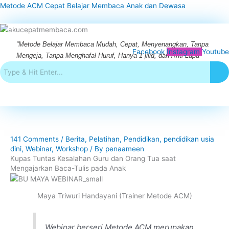
Skip
Metode ACM Cepat Belajar Membaca Anak dan Dewasa
to
content
“Metode Belajar Membaca Mudah, Cepat, Menyenangkan, Tanpa
Facebook
Instagram
Youtube
Menu
Mengeja, Tanpa Menghafal Huruf, Hanya 1 jilid, dan Anti Lupa”
141 Comments
/
Berita
,
Pelatihan
,
Pendidikan
,
pendidikan usia
dini
,
Webinar
,
Workshop
/ By
penaameen
Kupas Tuntas Kesalahan Guru dan Orang Tua saat
Mengajarkan Baca-Tulis pada Anak
Maya Triwuri Handayani (Trainer Metode ACM)
Webinar berseri Metode ACM merupakan