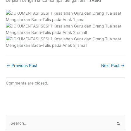
berjalan dengan lancar sampai dengan akhir.
(ABR)
←
Previous Post
Next Post
→
Comments are closed.
S