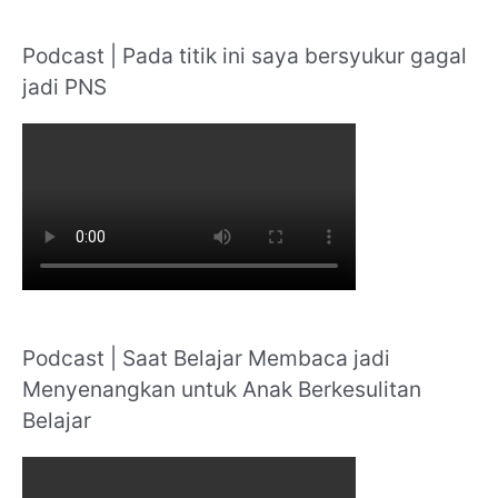
e
a
Podcast | Pada titik ini saya bersyukur gagal
r
jadi PNS
c
h
f
o
r
:
Podcast | Saat Belajar Membaca jadi
Menyenangkan untuk Anak Berkesulitan
Belajar