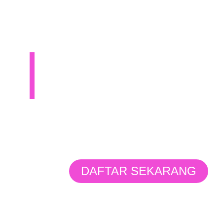
DA WAJIB mengikuti web
Metode ini juga dapat diterap
Anak Spesial
DAFTAR SEKARANG