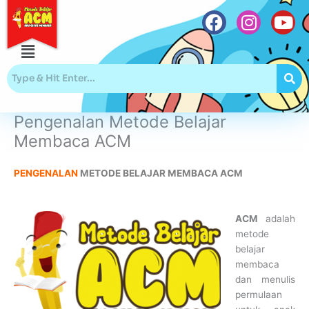
Skip
to
content
Menu
F
I
Y
a
n
o
c
s
u
e
t
t
b
a
u
Pengenalan Metode Belajar
o
g
b
Membaca ACM
o
r
e
k
a
PENGENALAN
METODE BELAJAR MEMBACA ACM
m
ACM
adalah
metode
belajar
membaca
dan menulis
permulaan